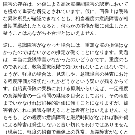
障害の存在は、外傷による高次脳機能障害の認定において
も極めて重要な所見とされています。仮に、画像上は明確
な異常所見が確認できなくとも、相当程度の意識障害が相
当期間継続したとなると、何らかの損傷が脳に発生したと
疑うことはあながち不合理とはいえません。
逆に、意識障害がなかった場合には、重篤な脳の損傷はな
かったのではないかとの推定が働くことになります。問題
は、本当に意識障害がなかったのかどうかです。重度のも
のであれば、救急医療段階で気づかれないことはないでし
ょうが、軽度の場合は、見逃しや、意識障害の検査におけ
る程度評価が適切だったかどうかという疑いが残るからで
す。自賠責保険の実務における原則からいえば、一定程度
の意識障害の一定時間の継続を目安としており、その程度
までいかなければ消極的評価に傾くことになりますが、被
害者がこれに異議を唱えることは希有とはいえません。そ
もそも、どの程度の意識障害と継続時間がなければ脳外傷
による障害は発生しないと言い切れるわけではありません
（現実に、軽度の損傷で画像上の異常、意識障害がなくと