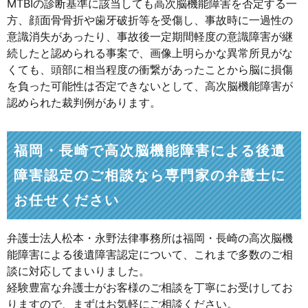
MTBIの診断基準に該当しても高次脳機能障害を否定する一
方、顔面骨骨折や歯牙破折等を受傷し、事故時に一過性の
意識消失があったり、事故後一定期間軽度の意識障害が継
続したと認められる事案で、画像上明らかな異常所見がな
くても、頭部に相当程度の衝繋があったことから脳に損傷
を負った可能性は否定できないとして、高次脳機能障害が
認められた裁判例があります。
福岡・長崎で高次脳機能障害による後遺
障害認定のご相談なら専門家の弁護士に
お任せください
弁護士法人松本・永野法律事務所は福岡・長崎の高次脳機
能障害による後遺障害認定について、これまで多数のご相
談に対応してまいりました。
経験豊富な弁護士がお客様のご相談を丁寧にお受けしてお
りますので、まずはお気軽にご相談ください。