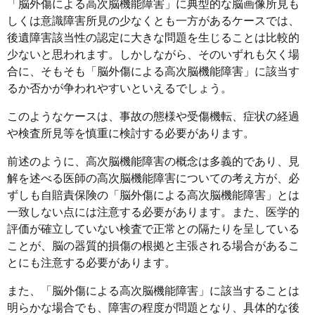
「脳外傷による高次脳機能障害」に典型的な脳画像所見も
しくは意識障害所見の少なくとも一方があるケースでは、
後遺障害該当性の認定に大きな問題を生じることは比較的
少ないと思われます。しかしながら、そのいずれも欠く場
合に、そもそも「脳外傷による高次脳機能障害」に該当す
るか否かが争われやすいといえるでしょう。
このようなケースは、事故の態様や受傷機転、症状の経過
や検査所見等を慎重に検討する必要があります。
前述のように、高次脳機能障害の概念は多義的であり、見
解を述べる医師の高次脳機能障害についての考え方が、必
ずしも自賠責保険の「脳外傷による高次脳機能障害」とは
一致しない点には注意する必要があります。また、医学的
評価が確立していない検査で正常との隔たりを呈している
ことが、脳の器質的損傷の根拠と主張される場合があるこ
とにも注意する必要があります。
また、「脳外傷による高次脳機能障害」に該当することは
明らかな場合でも、障害の程度が問題となり、具体的な後