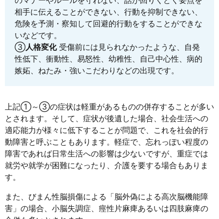
のマナーやルールを守れない、話が回りくどく要点を
相手に伝えることができない、行動を抑制できない、
危険を予測・察知して回避的行動をすることができな
いなどです。
③
人格変化
受傷前には見られなかったような、自発
性低下、衝動性、易怒性、幼稚性、自己中心性、病的
嫉妬、ねたみ・強いこだわりなどの出現です。
上記①～③の症状は軽重があるものの併存することが多い
とされます。そして、症状が後遺した場合、社会生活への
適応能力が様々に低下することが問題で、これを社会的行
動障害と呼ぶこともあります。軽症で、忘れっぽい程度の
障害であれば日常生活への影響は少ないですが、重症では
就労や就学が困難になったり、介護を要する場合もありま
す。
また、びまん性脳損傷による「脳外偽による高次脳機能障
害」の場合、小脳失調症、痙性片麻痺あるいは四肢麻痺の