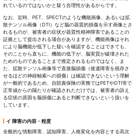
れているのではないかと疑う合理性があるからです。
なお、近時、PET、SPECTのような機能画像、あるいは拡
散テンソル画像（DTI）など脳の器質的損傷を示す画像とさ
れるものが、被害者の症状が器質性精神障害であることの
証拠として提出される場合がありますが、機能画像はそれ
により脳機能が低下した疑いを確認することはできても、
そのことから直ちに、機能の低下が、脳実質が破壊された
ためのものであることまで推定されるものではなく、ま
た、拡散テンソル画像等で直接脳損傷（後遺障害を残存さ
せるほどの神経軸索への損傷）は確認できないという理解
が一般的であるため、自賠責保険の実務ではPETやDTI等で
正常値からの隔たりが確認されただけでは、被害者の訴え
る症状の原因を脳損傷にあると判断できないという扱いを
しています。
イ 障害の内容・程度
全般的な情動障害、認知障害、人格変化を内容とする高次