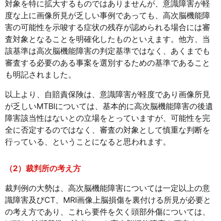
対象を特に拡大するものではありませんが、意識障害が軽
度な上に画像所見が乏しい事例であっても、高次脳機能障
害の可能性を示唆する症状の残存が認められる場合には審
査対象となることを明確化したものといえます。他方、当
該基準は高次脳機能障害の判定基準ではなく、あくまでも
審査する必要のある事案を選別するための基準であること
も明記されました。
以上より、自賠責保険は、意識障害が軽度であり画像所見
が乏しいMTBIについては、基本的に高次脳機能障害の後遺
障害該当性はないとの立場をとっていますが、可能性を完
全に否定するのではなく、審査の対象として慎重な判断を
行っている、ということになると思われます。
（2）裁判所の考え方
裁判例の大勢は、高次脳機能障害については一定以上の意
識障害及びCT、MRI画像上脳損傷を裏付ける所見が必要と
の考え方であり、これら要件を欠く頭部外傷については、