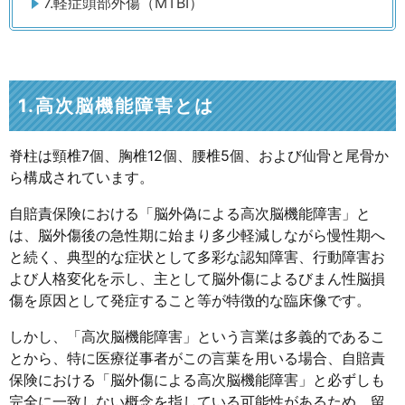
7.軽症頭部外傷（MTBI）
1.高次脳機能障害とは
脊柱は頸椎7個、胸椎12個、腰椎5個、および仙骨と尾骨か
ら構成されています。
自賠責保険における「脳外偽による高次脳機能障害」と
は、脳外傷後の急性期に始まり多少軽減しながら慢性期へ
と続く、典型的な症状として多彩な認知障害、行動障害お
よび人格変化を示し、主として脳外傷によるびまん性脳損
傷を原因として発症すること等が特徴的な臨床像です。
しかし、「高次脳機能障害」という言業は多義的であるこ
とから、特に医療従事者がこの言葉を用いる場合、自賠責
保険における「脳外傷による高次脳機能障害」と必ずしも
完全に一致しない概念を指している可能性があるため、留