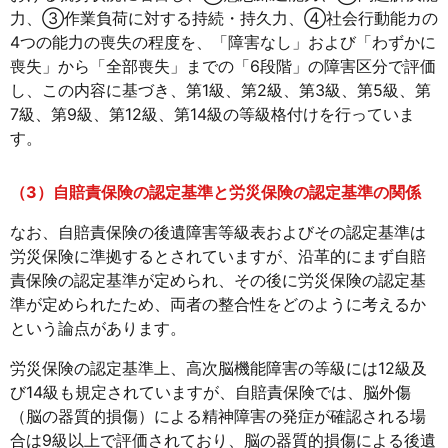
力、③作業負荷に対する持続・持久力、④社会行動能カの
4つの能力の喪失の程度を、「障害なし」および「わずかに
喪失」から「全部喪失」までの「6段階」の障害区分で評価
し、この内容に基づき、第1級、第2級、第3級、第5級、第
7級、第9級、第12級、第14級の等級格付けを行っていま
す。
（3）自賠責保険の認定基準と労災保険の認定基準の関係
なお、自賠責保険の後遺障害等級表およびその認定基準は
労災保険に準拠するとされていますが、沿革的にまず自賠
責保険の認定基準が定められ、その後に労災保険の認定基
準が定められたため、両者の整合性をどのように考えるか
という論点があります。
労災保険の認定基準上、高次脳機能障害の等級には12級及
び14級も規定されていますが、自賠責保険では、脳外傷
（脳の器質的損傷）による精神障害の発症が確認される場
合は9級以上で評価されており、脳の器質的損傷による後遺