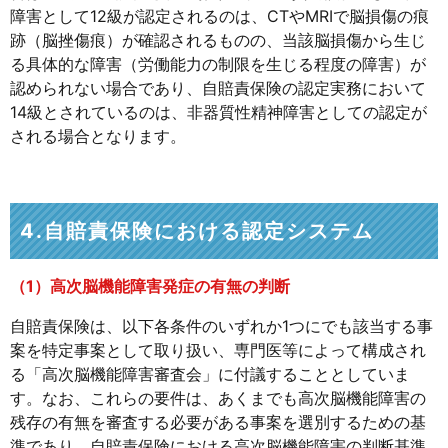
障害として12級が認定されるのは、CTやMRIで脳損傷の痕
跡（脳挫傷痕）が確認されるものの、当該脳損傷から生じ
る具体的な障害（労働能力の制限を生じる程度の障害）が
認められない場合であり、自賠責保険の認定実務において
14級とされているのは、非器質性精神障害としての認定が
される場合となります。
4.自賠責保険における認定システム
（1）高次脳機能障害発症の有無の判断
自賠責保険は、以下各条件のいずれか1つにでも該当する事
案を特定事案として取り扱い、専門医等によって構成され
る「高次脳機能障害審査会」に付議することとしていま
す。なお、これらの要件は、あくまでも高次脳機能障害の
残存の有無を審査する必要がある事案を選別するための基
準であり、自賠責保険における高次脳機能障害の判断基準