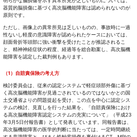
明らかな脳損傷を示す異常所見が乏しいものについては、
器質的脳損傷に基づく高次脳機能障害は認められないのが
原則です。
ただし、画像上の異常所見は乏しいものの、事故時に一過
性ないし軽度の意識障害が認められたケースにおいては、
顔面骨折等頭部に強い衝撃を受けたことが推認されるこ
と、精神神経症状の程度、経過等を総合勘案し、高次脳機
能障害を認定した裁判例もあります。
（1）自賠責保険の考え方
検討委員会は、従来の認定システムで軽症頭部外傷に基づ
く高次脳機能障害が見過ごされているのではないかとの国
土交通省よりの問題提起を受け、この点を中心に認定シス
テムの検討、見直しを行った結果を、「自賠責保険におけ
る高次脳機能障害認定システムの充実について」（平成23
年3月5日付報告書）として発表しています。同報告書は、
高次脳機能障害の医学的判断に当たっては、一定時間継続
する意識障害と、びまん性軸索損傷を裏付けるCT、MRIの