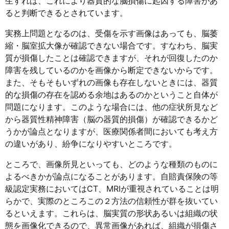
生すれば、これにより器質的な脳損傷に起因する障害があ
ると判断できるとされています。
実務上問題となるのは、受傷を示す画像はあっても、脳萎
縮・脳室拡大像が確認できない場合です。すなわち、脳実
質が損傷したことは確認できますが、それが回復したのか
障害を残しているのかを画像から断定できないからです。
また、そもそもいずれの画像も存在しないときには、器質
的な損傷の存在を認める余地はあるのかということ自体が
問題になります。このような場合には、他の症状所見など
から器質性精神障害（脳の器質的損傷）が確認できるかど
うかが論点となりますが、医療関係者間においても考え方
の違いがあり、紛争になりやすいところです。
ところで、画像所見といっても、どのような種類のものに
よるべきかが論点になることがあります。自賠責保険の等
級認定実務においてはCT、MRIが重視されていることは明
らかで、実際のところこの２方法の信頼性が群を抜いてい
るといえます。これらは、脳実質の形状あるいは組織の状
態を画像化できるので、異常画像があれば、組織が損傷さ