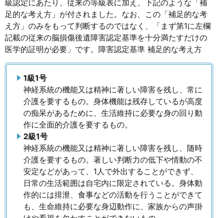
級認定にあたり、従来の等級表に加え、下記のような「補
足的な考え方」が付されました。なお、この「補足的な考
え方」のみをもって判断するのではなく、「まず第1に左欄
記載の従来の脳損傷後遺障害認定基準を十分満たすだけの
医学的証明が必要」です。障害認定基準 補足的な考え方
1級1号
神経系統の機能又は精神に著しい障害を残し、常に
介護を要するもの。身体機能は残存しているが高度
の痴呆があるために、生活維持に必要な身の回り動
作に全面的介護を要するもの。
2級1号
神経系統の機能又は精神に著しい障害を残し、随時
介護を要するもの。著しい判断力の低下や情動の不
安定などがあって、1人で外出することができず、
日常の生活範囲は自宅内に限定されている。身体動
作的には排泄、食事などの活動を行うことができて
も、生命維持に必要な身辺動作に、家族からの声掛
けや看視を欠かすことができないもの。