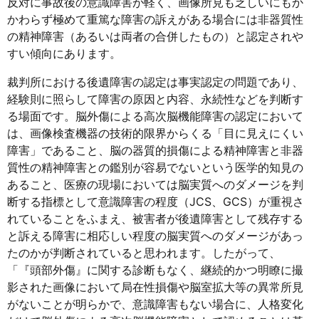
反対に事故後の意識障害が軽く、画像所見も乏しいにもか
かわらず極めて重篤な障害の訴えがある場合には非器質性
の精神障害（あるいは両者の合併したもの）と認定されや
すい傾向にあります。
裁判所における後遺障害の認定は事実認定の問題であり、
経験則に照らして障害の原因と内容、永続性などを判断す
る場面です。脳外傷による高次脳機能障害の認定において
は、画像検査機器の技術的限界からくる「目に見えにくい
障害」であること、脳の器質的損傷による精神障害と非器
質性の精神障害との鑑別が容易でないという医学的知見の
あること、医療の現場においては脳実質へのダメージを判
断する指標として意識障害の程度（JCS、GCS）が重視さ
れていることをふまえ、被害者が後遺障害として残存する
と訴える障害に相応しい程度の脳実質へのダメージがあっ
たのかが判断されていると思われます。したがって、
「『頭部外傷』に関する診断もなく、継続的かつ明瞭に撮
影された画像において局在性損傷や脳室拡大等の異常所見
がないことが明らかで、意識障害もない場合に、人格変化