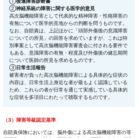
①
後遺障害診断書
②
神経系統の障害に関する医学的意見
高次脳機能障害として代表的な精神障害・性格障害の
有無について医学的見地からの判断を問うものです。
なお、自賠責は、上記ほかに「頭部外傷後の意識障害
についての所見」の回答を求めていますが、これは特
別事案として高次脳機能障害審査会に付される要件で
もある、意識障害の有無・程度及び外傷後の健忘期間
について医師の所見を求めるものです。
③
日常生活報告
被害者が負った高次脳機能障害による具体的な症状の
内容は、日常生活上身近な者が最もよく認識している
ため、これらの者が日常を通じて実感している具体的
な症状を多項目にわたって聴取するものです。
（3）障害等級認定基準
自賠責保険においては、脳外傷による高次脳機能障害の等