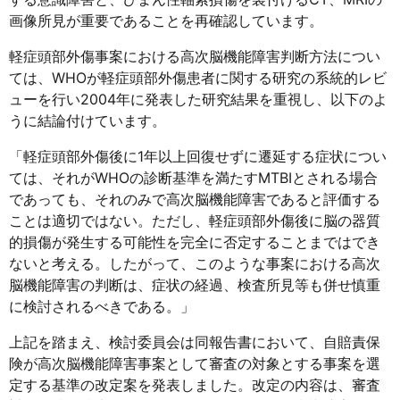
画像所見が重要であることを再確認しています。
軽症頭部外傷事案における高次脳機能障害判断方法につい
ては、WHOが軽症頭部外傷患者に関する研究の系統的レビ
ューを行い2004年に発表した研究結果を重視し、以下のよ
うに結論付けています。
「軽症頭部外傷後に1年以上回復せずに遷延する症状につい
ては、それがWHOの診断基準を満たすMTBIとされる場合
であっても、それのみで高次脳機能障害であると評価する
ことは適切ではない。ただし、軽症頭部外傷後に脳の器質
的損傷が発生する可能性を完全に否定することまではでき
ないと考える。したがって、このような事案における高次
脳機能障害の判断は、症状の経過、検査所見等も併せ慎重
に検討されるべきである。」
上記を踏まえ、検討委員会は同報告書において、自賠責保
険が高次脳機能障害事案として審査の対象とする事案を選
定する基準の改定案を発表しました。改定の内容は、審査