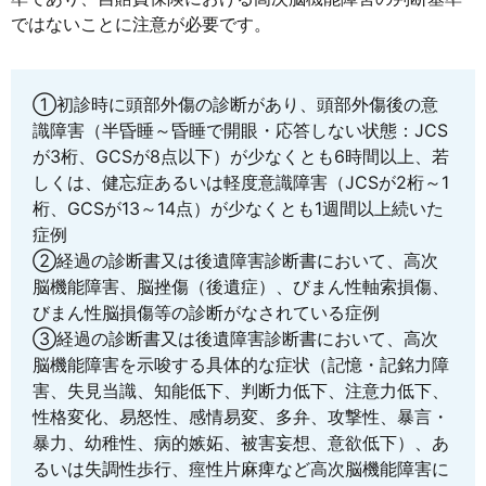
ではないことに注意が必要です。
①初診時に頭部外傷の診断があり、頭部外傷後の意
識障害（半昏睡～昏睡で開眼・応答しない状態：JCS
が3桁、GCSが8点以下）が少なくとも6時間以上、若
しくは、健忘症あるいは軽度意識障害（JCSが2桁～1
桁、GCSが13～14点）が少なくとも1週間以上続いた
症例
②経過の診断書又は後遺障害診断書において、高次
脳機能障害、脳挫傷（後遺症）、びまん性軸索損傷、
びまん性脳損傷等の診断がなされている症例
③経過の診断書又は後遺障害診断書において、高次
脳機能障害を示唆する具体的な症状（記憶・記銘力障
害、失見当識、知能低下、判断力低下、注意力低下、
性格変化、易怒性、感情易変、多弁、攻撃性、暴言・
暴力、幼稚性、病的嫉妬、被害妄想、意欲低下）、あ
るいは失調性歩行、痙性片麻痺など高次脳機能障害に