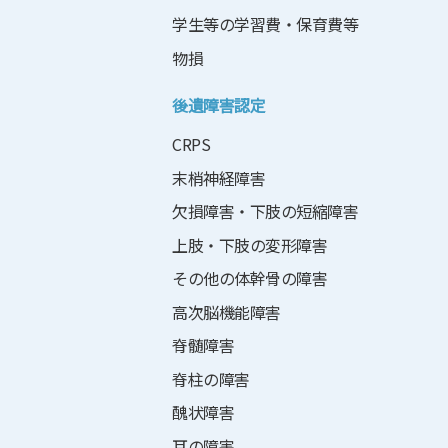
学生等の学習費・保育費等
物損
後遺障害認定
CRPS
末梢神経障害
欠損障害・下肢の短縮障害
上肢・下肢の変形障害
その他の体幹骨の障害
高次脳機能障害
脊髄障害
脊柱の障害
醜状障害
耳の障害